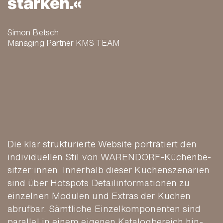
stärken.
Simon Betsch
Managing Partner KMS TEAM
Die klar struk­turierte Website por­trätiert den
indivi­duellen Stil von WAREN­DORF-Küchen­be­
sitzer:innen. Inner­halb dieser Küchen­szenarien
sind über Hot­spots Detail­infor­mationen zu
einzel­nen Mo­dulen und Extras der Küchen
abrufbar. Sämt­liche Einzel­kom­ponenten sind
parallel in einem eigenen Katalog­bereich hin­