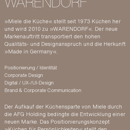
WAREN­DORF
»Miele die Küche« stellt seit 1973 Küchen her
und wird 2010 zu »WAREN­DORF«. Der neue
Marken­auftritt trans­portiert den hohen
Qualitäts- und Design­anspruch und die Her­kunft
»Made in Germany«.
Positionierung / Identität
Corporate Design
Digital / UX-/UI-Design
Brand & Corporate Communication
Der Aufkauf der Küchen­sparte von Miele durch
die AFG Holding bedingte die Ent­wicklung einer
neuen Marke. Das Posi­tionierungs­konzept
»Küchen für Per­sönlich­keiten« stellt den