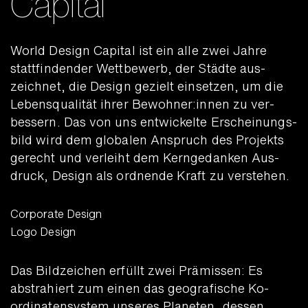
Capital
World Design Capital ist ein alle zwei Jahre
statt­fin­den­der Wett­bewerb, der Städte aus­
zeichnet, die Design gezielt ein­setzen, um die
Lebens­qualität ihrer Be­woh­ner:innen zu ver­
bessern. Das von uns ent­wickelte Erscheinungs­
bild wird dem globalen Anspruch des Projekts
gerecht und verleiht dem Kern­gedanken Aus­
druck, Design als ordnende Kraft zu verstehen.
Corporate Design
Logo Design
Das Bild­zeichen erfüllt zwei Prä­missen: Es
abstra­hiert zum einen das geo­grafische Ko­
ordinaten­system unseres Planeten, dessen