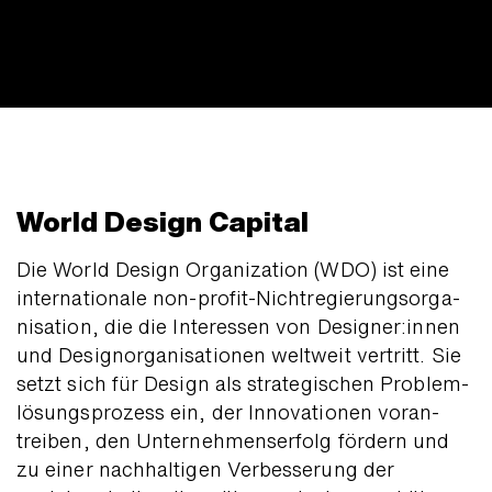
World Design Capital
Die World Design Organi­zation (WDO) ist eine
inter­natio­nale non-profit-Nicht­regierungs­orga­
nisation, die die Interessen von De­sig­ner:innen
und Design­organi­sationen welt­weit vertritt. Sie
setzt sich für Design als stra­tegischen Problem­
lösungs­prozess ein, der Inno­vationen voran­
treiben, den Unter­nehmens­erfolg fördern und
zu einer nach­haltigen Ver­besserung der