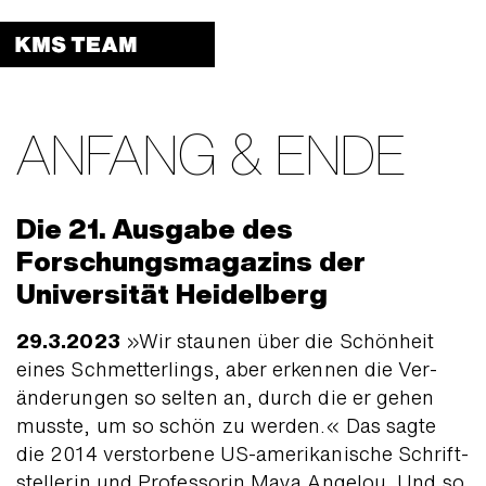
Menu 
ANFANG & ENDE
Die 21. Ausgabe des
Forschungs­magazins der
Universität Heidelberg
29.3.2023
»Wir staunen über die Schön­heit
eines Schmetter­lings, aber erkennen die Ver­
änderungen so selten an, durch die er gehen
musste, um so schön zu werden.« Das sagte
die 2014 verstorbene US-amerikanische Schrift­
stellerin und Professorin Maya Angelou. Und so