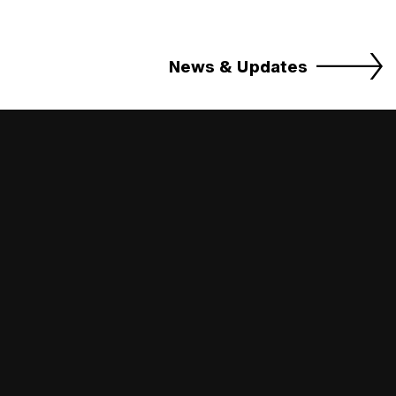
News & Updates
Pressemitteilung
Die Gewinner des EVSDA
Pressemitteilung