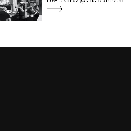
newbusiness@kms-team.com
Miele
New Premium