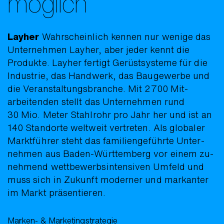
möglich
Layher
Wahr­scheinlich kennen nur wenige das
Unter­nehmen Layher, aber jeder kennt die
Produkte. Layher fertigt Gerüst­systeme für die
Indus­trie, das Hand­werk, das Bau­gewerbe und
die Ver­anstaltungs­branche. Mit 2700 Mit­
arbeiten­den stellt das Unter­nehmen rund
30 Mio. Meter Stahl­rohr pro Jahr her und ist an
140 Stand­orte welt­weit vertreten. Als globaler
Markt­führer steht das familien­geführte Unter­
nehmen aus Baden-Württem­berg vor einem zu­
nehmend wett­bewerbs­inten­siven Umfeld und
muss sich in Zukunft moderner und markanter
im Markt präsentieren.
Marken- & Marketingstrategie