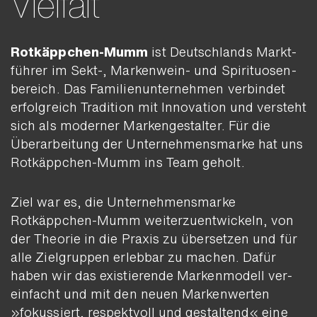
Vielfalt
Rotkäppchen-Mumm
ist Deutsch­lands Markt­
führer im Sekt-, Markenwein- und Spirituosen­
bereich. Das Familien­unter­nehmen verbindet
erfolg­reich Tradition mit Innovation und versteht
sich als moderner Marken­gestalter. Für die
Über­arbeitung der Unter­nehmens­marke hat uns
Rotkäppchen-Mumm ins Team geholt.
Ziel war es, die Unter­nehmens­marke
Rotkäppchen-Mumm weiter­zu­ent­wickeln, von
der Theorie in die Praxis zu über­setzen und für
alle Ziel­gruppen erlebbar zu machen. Dafür
haben wir das exis­tierende Marken­modell ver­
einfacht und mit den neuen Marken­werten
»fokussiert, respektvoll und gestaltend« eine