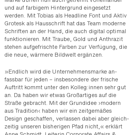
Marke dürfen nun auch getrennt von­einander
und auf farbigem Hinter­grund eingesetzt
werden. Mit Tobias als Headline Font und Aktiv
Grotesk als Haus­schrift hat das Team moderne
Schriften an der Hand, die auch digital optimal
funk­tio­nieren. Mit Traube, Gold und Anthrazit
stehen auf­gefrischte Farben zur Ver­fügung, die
die neue, wärmere Bild­welt ergänzen.
»Endlich wird die Unter­nehmens­marke an­
fassbar für jeden – ins­beson­dere der frische
Auf­tritt kommt unter den Kolleg:innen sehr gut
an. Da haben wir etwas Groß­artiges auf die
Straße gebracht. Mit der Grund­idee ›modern
aus Tradition‹ haben wir ein zeit­ge­mäßes
Design ge­schaffen, ver­lassen dabei aber gleich­
zeitig unseren bis­herigen Pfad nicht,« erklärt
Anne Schmidt, Leiterin Corporate Affairs &