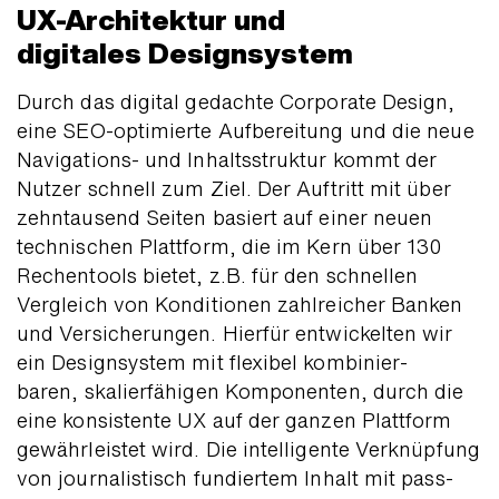
UX-Architektur und
digitales Designsystem
Durch das digital gedachte Corporate Design,
eine SEO-optimierte Auf­bereitung und die neue
Navi­gations- und Inhalts­struktur kommt der
Nutzer schnell zum Ziel. Der Auftritt mit über
zehn­tausend Seiten basiert auf einer neuen
tech­nischen Plattform, die im Kern über 130
Rechen­­tools bietet, z.B. für den schnellen
Vergleich von Kondi­tionen zahl­reicher Banken
und Versiche­rungen. Hierfür ent­wickel­ten wir
ein Design­system mit flexibel kombinier­
baren, skalier­fähigen Kompo­nenten, durch die
eine konsis­tente UX auf der ganzen Platt­form
gewähr­leistet wird. Die intelli­gente Verknüpfung
von journa­listisch fundiertem Inhalt mit pass­