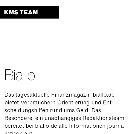
Menu 
Biallo
Das tages­aktuelle Finanz­magazin biallo.de
bietet Verbrauchern Orien­tierung und Ent­
scheidungs­hilfen rund ums Geld. Das
Besondere: ein unab­hängiges Redaktions­team
bereitet bei biallo.de alle Infor­mationen journa­
listisch auf.